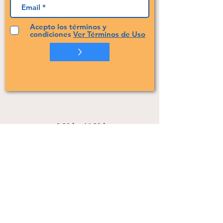
Acepto los términos y
condiciones
Ver Términos de Uso
>
8:30 h - 14:30 h
17:00 h - 20:00 h
Lunes- Viernes
8:30 h - 14:30 h
Sábado