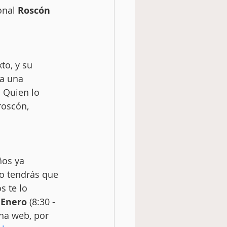
onal 
Roscón 
to, y su 
a una 
. Quien lo 
roscón, 
ños ya 
o tendrás que 
s te lo 
 Enero
 (8:30 - 
ina web, por 