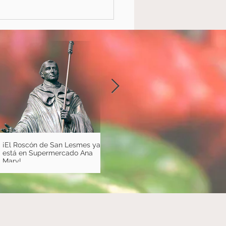
ompra online llega a
ermercado Ana Mary
¡El Roscón de San Lesmes ya
🎃 ¡Celebra Halloween en
Sup
está en Supermercado Ana
Supermercado Ana Mary! 🎃
inau
Mary!