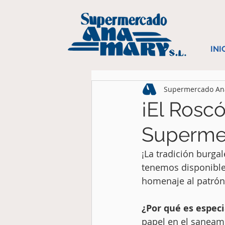
INI
Supermercado A
¡El Rosc
Superme
¡La tradición burg
tenemos disponible
homenaje al patrón
¿Por qué es especi
papel en el saneam