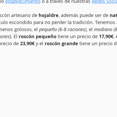
io 
establecimiento
 o a través de nuestras 
Redes Soci
scón artesano de 
hojaldre
, además puede ser de 
nat
áculo escondido para no perder la tradición. Tenemos
menos golosos, el 
pequeño (6-8 raciones)
, el 
mediano (8
iones
). El 
roscón pequeño
 tiene un precio de 
17,90€
, 
precio de 
23,90€
 y el 
roscón grande
 tiene un precio d