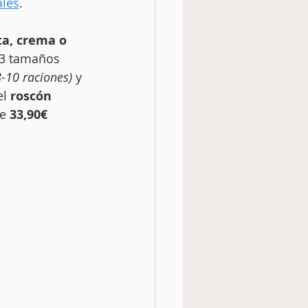
ales
.
a, crema o 
 3 tamaños 
-10 raciones)
 y 
el 
roscón 
e 
33,90€