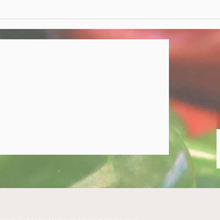
Supermercado Ana Mary
La c
inaugura sus Redes
Sup
Sociales